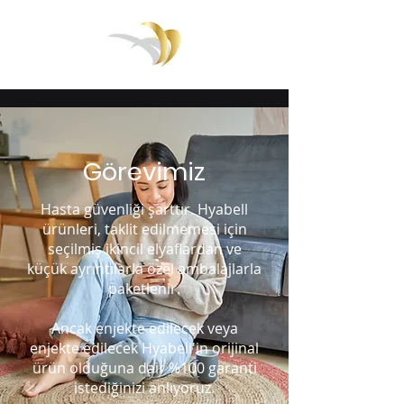
Görevimiz
Hasta güvenliği şarttır. Hyabell
ürünleri, taklit edilmemesi için
seçilmiş ikincil elyaflardan ve
küçük ayrıntılarla özel ambalajlarla
paketlenir.
Ancak enjekte edilecek veya
enjekte edilecek Hyabell'in orijinal
ürün olduğuna dair %100 garanti
istediğinizi anlıyoruz.