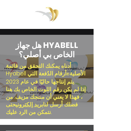
هل جهاز HYABELL
الخاص بي أصلي؟
أدناه يمكنك التحقق من قائمة
Hyabell الأصلية
أرقام الدُفعة التي
®
يتم إنتاجها حاليًا في عام 2023.
إذا لم يكن رقم اللوت الخاص بك هنا
، فهذا لا يعني أن منتجك مزيف. من
فضلك أرسل لنا
بريد إلكتروني
حتى
نتمكن من الرد عليك.