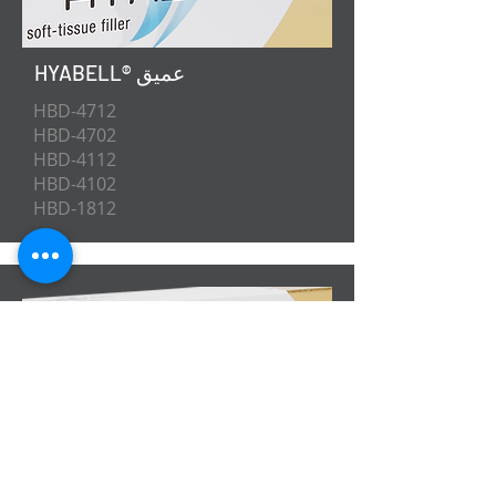
HYABELL® عميق
HBD-4712
HBD-4702
HBD-4112
HBD-4102
HBD-1812